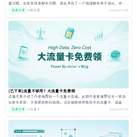
器问题，后来发现是脚本问题，因此寻找了一个测速脚本用于测试，并记
录该脚本以便日后查找，文中还给出了测速脚本官网和测速结果示例。
资源分享
#服务器
2026/07/28
[已下架]流量不够用？大流量卡免费领
这篇文章介绍了作者推荐的一个流量卡店铺。此前作者曾推荐过另一家但
长期未更新，于是提供新的选择。该店铺提供种类较多的流量卡，涵盖不
同套餐，价格与性价比相较之前推荐更优。店铺由作者本人运营，客服由
资源分享
#流量卡
2026/07/24
作者亲自负责。文章提到不少流量卡为限时可领取，并提供领取方式。