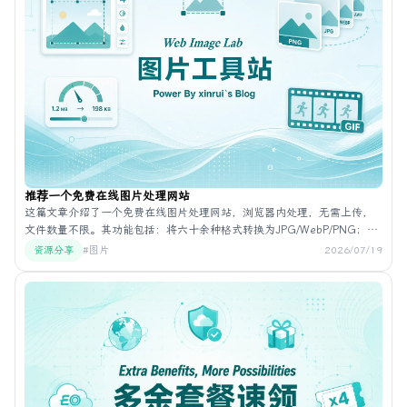
推荐一个免费在线图片处理网站
这篇文章介绍了一个免费在线图片处理网站，浏览器内处理，无需上传，
文件数量不限。其功能包括：将六十余种格式转换为JPG/WebP/PNG；长
图、字幕、网格拼接；添加文字或图片水印及批量处理；调整尺寸与裁
资源分享
#图片
2026/07/19
剪，可旋转、翻转、同步裁剪并输出多尺寸；压缩
JPG/WebP/PNG/SVG/GIF/APNG，可保留EXIF并按目标大小批量压缩；
读取EXIF；按裁切、分割线或网格分割图片。另提供GIF压缩、裁剪、合
并、互转与改尺寸，以及将视频转GIF并可剪辑与压缩。