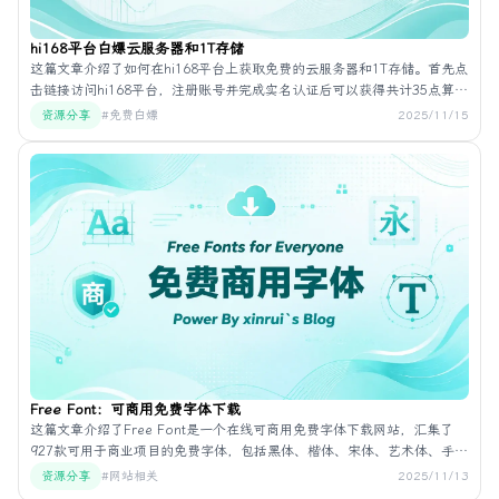
hi168平台白嫖云服务器和1T存储
这篇文章介绍了如何在hi168平台上获取免费的云服务器和1T存储。首先点
击链接访问hi168平台，注册账号并完成实名认证后可以获得共计35点算
力。使用邀请码注册还可以额外获得20点算力。认证所需信息包括姓名、
资源分享
#免费白嫖
2025/11/15
手机号和身份证号，需保证三者一致。接着，在应用中心部署一个Linux云
服务器即可获得免费的云服务器。此外，注册后还可以免费使用1T存储，
遵循s3存储协议，并可对接到openlist。
Free Font：可商用免费字体下载
这篇文章介绍了Free Font是一个在线可商用免费字体下载网站，汇集了
927款可用于商业项目的免费字体，包括黑体、楷体、宋体、艺术体、手绘
体等多种中文样式及多款开源英文字体。所有字体均可直接下载，便于设
资源分享
#网站相关
2025/11/13
计师快速获取所需资源。网站地址为：[Free Font](https://font.icu/)。