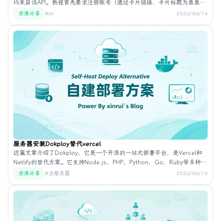
均来自该API。教程首先要求注册账号（通过卡片链接，卡片标题为鱼鱼
api官网，描述为超低价token），注册后赠送1美元额度，不足可购买，1
资源分享
#AI
2026/06/14
美元约可使用500万token。然后将token复制到类似codex、trae、
vscode的AI编程工具中，API端点填写网站域名即可。文章提到有羊毛就
赶紧薅，500万token不少。
服务器安装Dokploy替代vercel
这篇文章介绍了Dokploy，它是一个开源的一站式部署平台，是Vercel和
Netlify的替代方案。它支持Node.js、PHP、Python、Go、Ruby等多种语
言的应用程序部署，以及MySQL、PostgreSQL、MongoDB、Redis等数
资源分享
#云服务器
2026/06/10
据库的管理。提供自动部署、自动更新、自动备份等自动化功能，以及
Docker容器管理、与Traefik集成（实现路由和负载均衡）、实时监控
CPU、内存、存储和网络使用情况、数据库备份（支持多种存储目标）等
功能。其优势包括无需手动配置Nginx和SSL证书，上传代码即自动生成生
产级部署，从代码提交到线上服务最快仅需30秒。该平台开源且免费，支