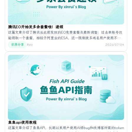
腾讯EO开始发多余套餐啦！速领
这篇文章介绍了腾讯云此前发放的EO免费套餐及最新调整：过去单账号仅
能领取一个套餐，相较于阿里云的ESA，这一限制使多域名用户使用不
便；目前腾讯云已开始发放额外套餐，总计可免费领取四个。文章说明此
资源分享
#eo
2026/07/04
前已有不少用户完成领取，此次更新提供了四个官方领取地址，进入相应
页面下单即可获取。四个链接分别对应不同活动页面，每个账户可在各入
口分别下单领取，活动具体到期时间未明确。多域名用户此前因此感到困
扰。
鱼鱼api使用教程
这篇文章介绍了鱼鱼API，长期以来用户使用AI修bug和改博客所需的token