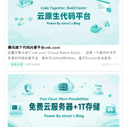
持商业使用和私有化部署，适合个人开发者或小型团队使用。部署可通过
一键安装脚本或Docker命令完成。
腾讯旗下代码托管平台cnb.cool
这篇文章介绍了cnb.cool（Cloud Native Build），这是一个面向中文开
发者的代码托管平台，类似于GitHub和Gitee，基于Docker生态系统，支
持环境一致性、分支即环境、秒级克隆和构建加速等技术。其核心功能包
资源分享
#网站相关
2025/11/17
括高可用仓库、在线代码浏览、代码评审、问题跟踪、版本管理和分支保
护等。该平台提供免费额度，包括100 GiB的仓库存储、100 GiB的对象存
储以及CPU和GPU的计算时长。