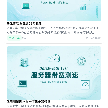
基元律动免费送68元额度
这篇文章介绍了AI编程越来越强，但使用额度成为限制。文章提到群里有
人分享了一个由公司发出的免费68元额度领取活动，并给出领取地址，说
明完成注册即可获得68元免费token额度。
资源分享
#ai
2026/08/01
使用测速脚本测一下服务器带宽
这篇文章介绍了作者在重装服务器后发现安装宝塔很慢，起初以为是服务