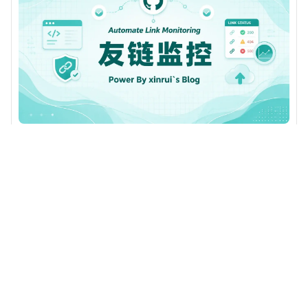
置于plugins文件夹中的相应路径。
利用Github Actions检测友链状态
这篇文章介绍了使用GitHub Action检测友链状态的方法。首先在links.js
文件中添加了生成以小伙伴分类为基础的友链JSON文件的代码，然后在
GitHub上fork项目、配置并运行检测脚本。接着介绍了如何在Solitude主
学习分享
#主题美化
#solitude
2025/08/15
题中引入检测脚本及CSS样式，并详细列举了引入文件、修改配置文件和
添加CSS样式的步骤。最后提到了一键三连即可查看效果。