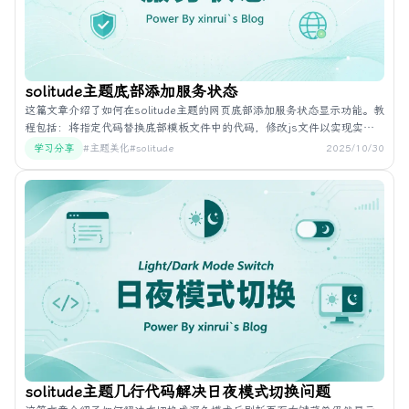
solitude主题底部添加服务状态
这篇文章介绍了如何在solitude主题的网页底部添加服务状态显示功能。教
程包括：将指定代码替换底部模板文件中的代码，修改js文件以实现实时
检测服务状态并显示，更新Uptime Kuma状态页面URL及其API，以及在网
学习分享
#主题美化
#solitude
2025/10/30
页中展示服务状态。最后通过浏览器访问查看效果。
solitude主题几行代码解决日夜模式切换问题