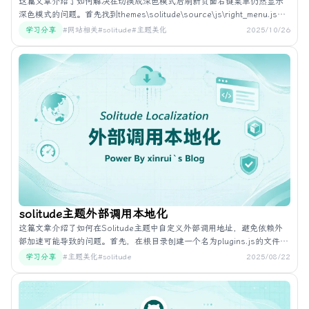
这篇文章介绍了如何解决在切换成深色模式后刷新页面右键菜单仍然显示
深色模式的问题。首先找到themes\solitude\source\js\right_menu.js文
件，然后在最底部添加特定代码以检测主题模式并在页面加载时和主题变
学习分享
#网站相关
#solitude
#主题美化
2025/10/26
化时同步更新右键菜单模式按钮文本。保存后进行常规操作即可解决问
题。
solitude主题外部调用本地化
这篇文章介绍了如何在Solitude主题中自定义外部调用地址，避免依赖外
部加速可能导致的问题。首先，在根目录创建一个名为plugins.js的文件，
并放置特定代码以实现从CDN下载插件文件至本地。运行该脚本(node
学习分享
#主题美化
#solitude
2025/08/22
plugins.js)后，将文件下载至plugins文件夹中。接着，修改
_config.solitude.yml中的CDN配置为custom，并调整custom_format
为/plugins/${cdnjs_name}@${version}/${min_cdnjs_file}。最后，若有缺
少字体文件，需手动下载fa-solid-900.woff2和fa-brands-400.woff2并放