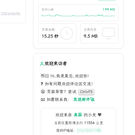
151 MS
实时心跳
2026/06/06
页面加载
占用内存
15.25 秒
9.5 MB
欢迎来访者
👋🏻 Hi,我是莫忘,欢迎你!
❓ 如有问题欢迎评论区交流！
😫 页面异常？尝试
Ctrl+F5
📧 如需联系我：
发送邮件🚀
欢迎来自
美国
的小友 💖
当前位置距博主约
11554
公里
您的IP地址：
216.73.217.85