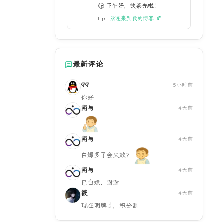
🕞 下午好，饮茶先啦！
Tip：
欢迎来到我的博客 🍂
最新评论
99
5小时前
你好
南与
4天前
南与
4天前
白嫖多了会失效？
南与
4天前
已白嫖，谢谢
筱
4天前
现在明牌了，积分制