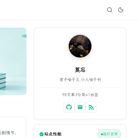
莫忘
君子喻于义,小人喻于利
98
文章
3
分类
41
标签
悲剧情节、
站点性能
运行正常