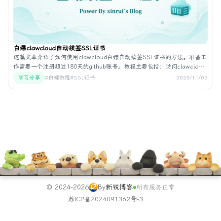
白嫖clawcloud自动续签SSL证书
这篇文章介绍了如何使用clawcloud白嫖自动续签SSL证书的方法。准备工
作需要一个注册超过180天的github账号。教程主要包括：访问clawcloud
官网，使用github账号登录，确认账户余额足够，输入安全入口、账号和
学习分享
#白嫖教程
#SSL证书
2025/11/03
密码，默认设置即可，查看部署应用和网络信息获取域名，访问域名并加
上/allinssl，按照allinssl教程设置自己的域名和CDN，即可实现自动续签
SSL证书。另外，文中提到此方法不仅适用于自动续签SSL证书，还可以使
用其他项目如WordPress等。
© 2024-2026
By
新锐博客
所有服务正常
苏ICP备2024091362号-3