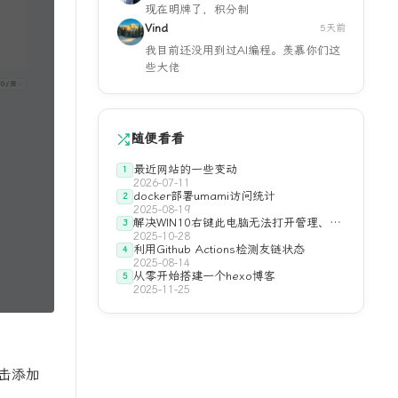
现在明牌了，积分制
Vind
5天前
我目前还没用到过AI编程。羡慕你们这
些大佬
随便看看
最近网站的一些变动
1
2026-07-11
docker部署umami访问统计
2
2025-08-19
解决WIN10右键此电脑无法打开管理、右
3
2025-10-28
键开始菜单无反应
利用Github Actions检测友链状态
4
2025-08-14
从零开始搭建一个hexo博客
5
2025-11-25
击添加