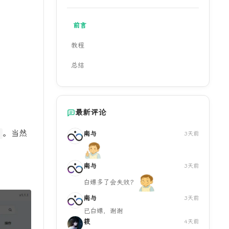
前言
教程
总结
最新评论
。当然
南与
3天前
南与
3天前
白嫖多了会失效？
南与
3天前
已白嫖，谢谢
筱
4天前