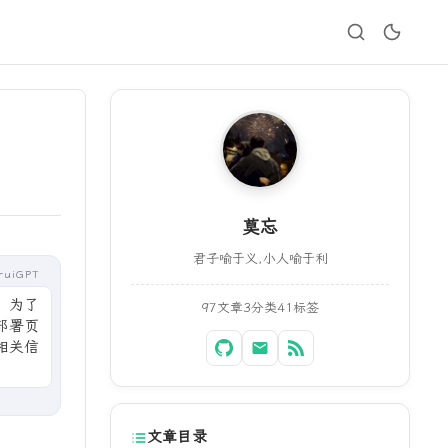
莫忘
君子喻于义,小人喻于利
ruiGPT
。为了
97
文章
3
分类
41
标签
部署页
相关信
文章目录